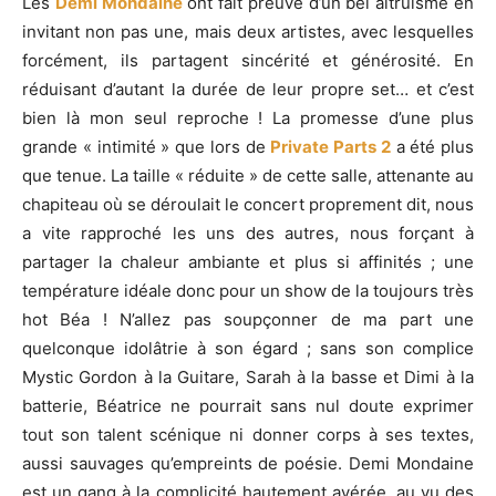
Les
Demi Mondaine
ont fait preuve d’un bel altruisme en
invitant non pas une, mais deux artistes, avec lesquelles
forcément, ils partagent sincérité et générosité. En
réduisant d’autant la durée de leur propre set… et c’est
bien là mon seul reproche ! La promesse d’une plus
grande « intimité » que lors de
Private Parts 2
a été plus
que tenue. La taille « réduite » de cette salle, attenante au
chapiteau où se déroulait le concert proprement dit, nous
a vite rapproché les uns des autres, nous forçant à
partager la chaleur ambiante et plus si affinités ; une
température idéale donc pour un show de la toujours très
hot Béa ! N’allez pas soupçonner de ma part une
quelconque idolâtrie à son égard ; sans son complice
Mystic Gordon à la Guitare, Sarah à la basse et Dimi à la
batterie, Béatrice ne pourrait sans nul doute exprimer
tout son talent scénique ni donner corps à ses textes,
aussi sauvages qu’empreints de poésie. Demi Mondaine
est un gang à la complicité hautement avérée, au vu des