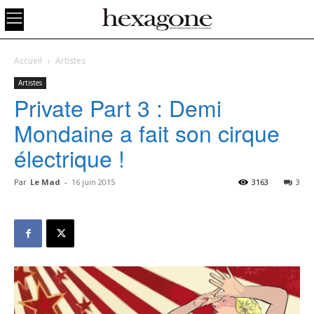
Accueil
Artistes
Artistes
Private Part 3 : Demi
Mondaine a fait son cirque
électrique !
Par
Le Mad
-
16 juin 2015
3163
3