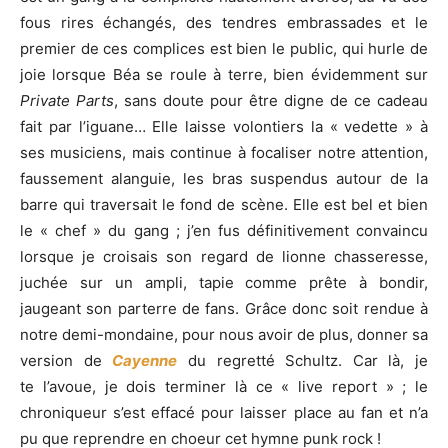
fous rires échangés, des tendres embrassades et le
premier de ces complices est bien le public, qui hurle de
joie lorsque Béa se roule à terre, bien évidemment sur
Private Parts
, sans doute pour être digne de ce cadeau
fait par l’iguane… Elle laisse volontiers la « vedette » à
ses musiciens, mais continue à focaliser notre attention,
faussement alanguie, les bras suspendus autour de la
barre qui traversait le fond de scène. Elle est bel et bien
le « chef » du gang ; j’en fus définitivement convaincu
lorsque je croisais son regard de lionne chasseresse,
juchée sur un ampli, tapie comme prête à bondir,
jaugeant son parterre de fans. Grâce donc soit rendue à
notre demi-mondaine, pour nous avoir de plus, donner sa
version de
Cayenne
du regretté Schultz. Car là, je
te l’avoue, je dois terminer là ce « live report » ; le
chroniqueur s’est effacé pour laisser place au fan et n’a
pu que reprendre en choeur cet hymne punk rock !