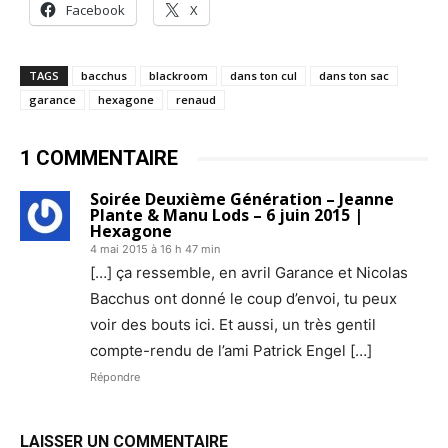
Facebook
X
TAGS
bacchus
blackroom
dans ton cul
dans ton sac
garance
hexagone
renaud
1 COMMENTAIRE
Soirée Deuxième Génération – Jeanne
Plante & Manu Lods – 6 juin 2015 |
Hexagone
4 mai 2015 à 16 h 47 min
[…] ça ressemble, en avril Garance et Nicolas
Bacchus ont donné le coup d’envoi, tu peux
voir des bouts ici. Et aussi, un très gentil
compte-rendu de l’ami Patrick Engel […]
Répondre
LAISSER UN COMMENTAIRE