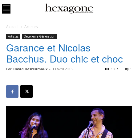
Accueil
Artistes
Artistes
Deuxième Génération
Garance et Nicolas
Bacchus. Duo chic et choc
Par
David Desreumaux
-
13 avril 2015
3667
1