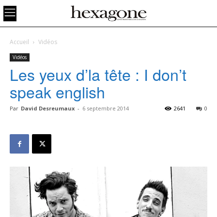
Accueil
Vidéos
Vidéos
Les yeux d’la tête : I don’t
speak english
Par
David Desreumaux
-
6 septembre 2014
2641
0