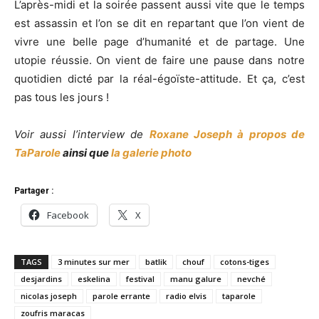
L’après-midi et la soirée passent aussi vite que le temps
est assassin et l’on se dit en repartant que l’on vient de
vivre une belle page d’humanité et de partage. Une
utopie réussie. On vient de faire une pause dans notre
quotidien dicté par la réal-égoïste-attitude. Et ça, c’est
pas tous les jours !
Voir aussi l’interview de
Roxane Joseph à propos de
TaParole
ai
nsi que
la galerie photo
Partager :
Facebook
X
TAGS
3 minutes sur mer
batlik
chouf
cotons-tiges
desjardins
eskelina
festival
manu galure
nevché
nicolas joseph
parole errante
radio elvis
taparole
zoufris maracas