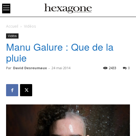
Accueil
Vidéos
Vidéos
Manu Galure : Que de la
pluie
Par
David Desreumaux
-
24 mai 2014
2433
0