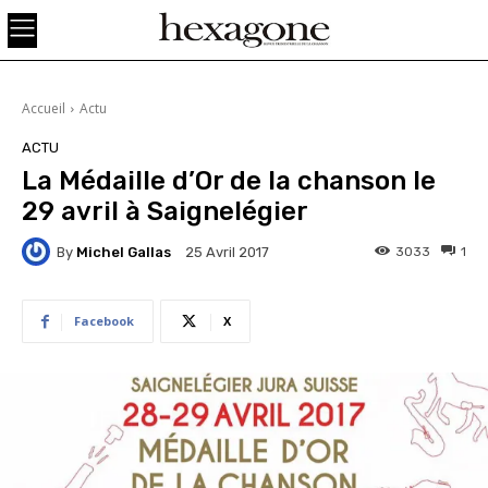
Accueil
Actu
ACTU
La Médaille d’Or de la chanson le
29 avril à Saignelégier
By
Michel Gallas
3033
1
25 Avril 2017
Facebook
X