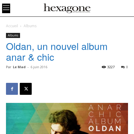
Accueil
Albums
Albums
Oldan, un nouvel album
anar & chic
Par
Le Mad
-
6 juin 2016
3227
0