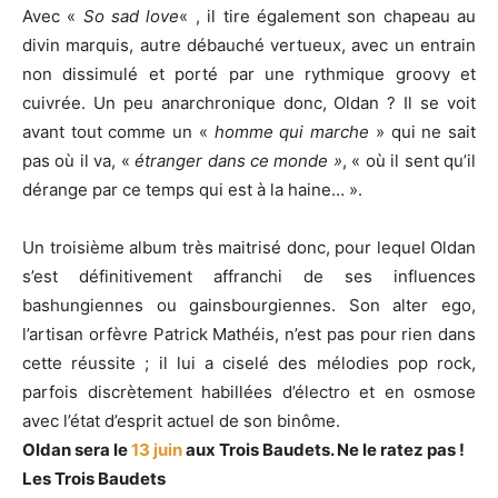
Avec «
So sad love
« , il tire également son chapeau au
divin marquis, autre débauché vertueux, avec un entrain
non dissimulé et porté par une rythmique groovy et
cuivrée. Un peu anarchronique donc, Oldan ? Il se voit
avant tout comme un «
homme qui marche
» qui ne sait
pas où il va, «
étranger dans ce monde »
, « où il sent qu’il
dérange par ce temps qui est à la haine… ».
Un troisième album très maitrisé donc, pour lequel Oldan
s’est définitivement affranchi de ses influences
bashungiennes ou gainsbourgiennes. Son alter ego,
l’artisan orfèvre Patrick Mathéis, n’est pas pour rien dans
cette réussite ; il lui a ciselé des mélodies pop rock,
parfois discrètement habillées d’électro et en osmose
avec l’état d’esprit actuel de son binôme.
Oldan sera le
13 juin
aux Trois Baudets. Ne le ratez pas !
Les Trois Baudets