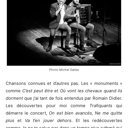
Photo Michel Gallas
Chansons connues et d’autres pas. Les « monuments »
comme
C’est peut être
et
Où vont les chevaux quand ils
dorment
que j’ai tant de fois entendus par Romain Didier.
Les découvertes pour moi comme
Trafiquants
qui
démarre le concert,
On est bien avancés,
Ne me quitte
plus
et
Va t’en jouer dehors
. Et les redécouvertes
comme
Je ne te salue pas
dans un tempo plus rythmé qui