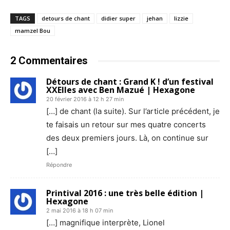
TAGS
detours de chant
didier super
jehan
lizzie
mamzel Bou
2 Commentaires
Détours de chant : Grand K ! d’un festival
XXElles avec Ben Mazué | Hexagone
20 février 2016 à 12 h 27 min
[…] de chant (la suite). Sur l’article précédent, je
te faisais un retour sur mes quatre concerts
des deux premiers jours. Là, on continue sur
[…]
Répondre
Printival 2016 : une très belle édition |
Hexagone
2 mai 2016 à 18 h 07 min
[…] magnifique interprète, Lionel