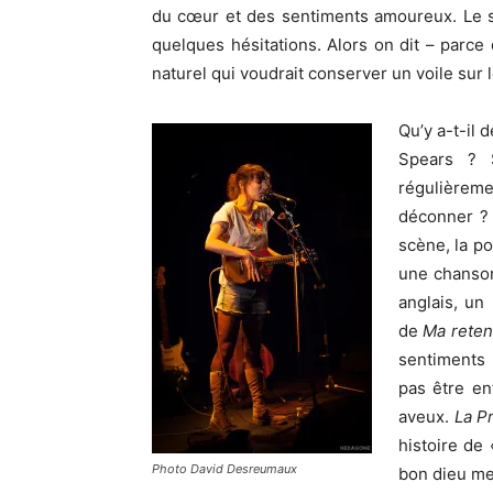
du cœur et des sentiments amoureux. Le s
quelques hésitations. Alors on dit – parce 
naturel qui voudrait conserver un voile sur l
Qu’y a-t-il 
Spears ? S
régulièremen
déconner ? 
scène, la p
une chanson
anglais, un
de
Ma rete
sentiments 
pas être en
aveux.
La P
histoire de
Photo David Desreumaux
bon dieu me