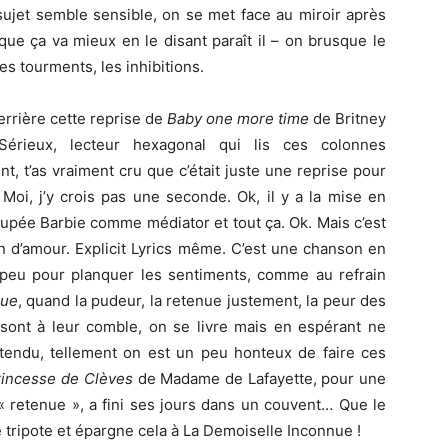
ujet semble sensible, on se met face au miroir après
que ça va mieux en le disant paraît il – on brusque le
es tourments, les inhibitions.
derrière cette reprise de
Baby one more time
de Britney
érieux, lecteur hexagonal qui lis ces colonnes
t, t’as vraiment cru que c’était juste une reprise pour
Moi, j’y crois pas une seconde. Ok, il y a la mise en
oupée Barbie comme médiator et tout ça. Ok. Mais c’est
 d’amour. Explicit Lyrics même. C’est une chanson en
 peu pour planquer les sentiments, comme au refrain
nue
, quand la pudeur, la retenue justement, la peur des
sont à leur comble, on se livre mais en espérant ne
tendu, tellement on est un peu honteux de faire ces
rincesse de Clèves
de Madame de Lafayette, pour une
 « retenue », a fini ses jours dans un couvent… Que le
 tripote et épargne cela à La Demoiselle Inconnue !