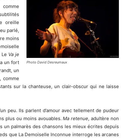
de comme
ubtilités
 oreille
veu parlé,
ire moins
oiselle
. Le
Va je
a un fort
Photo David Desreumaux
randt, un
p, comme
tants sur la chanteuse, un clair-obscur qui ne laisse
u’un peu. Ils parlent d’amour avec tellement de pudeur
ions plus ou moins avouables.
Ma retenue
, adultère non
ns un palmarès des chansons les mieux écrites depuis
pieds que La Demoiselle Inconnue interroge les arcanes