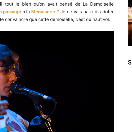
-il tout le bien qu’on avait pensé de La Demoiselle
n passage
à la
Menuiserie
? Je ne vais pas ici radoter
te convaincre que cette demoiselle, c’est du haut vol.
S