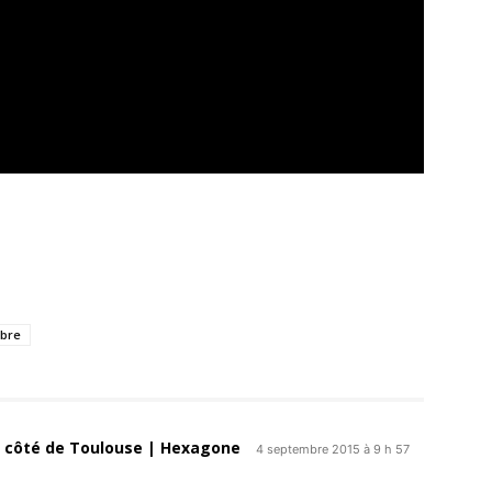
bre
 côté de Toulouse | Hexagone
4 septembre 2015 à 9 h 57