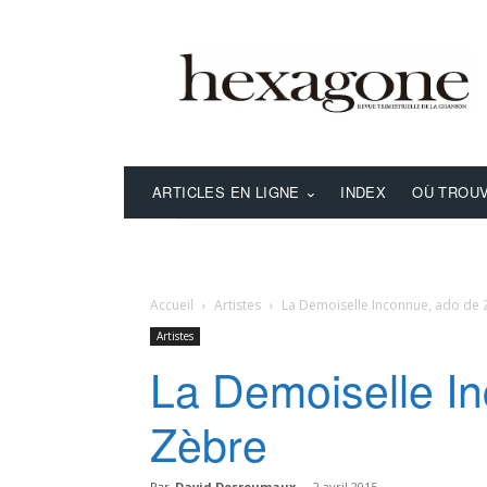
ARTICLES EN LIGNE
INDEX
OÙ TROUV
Accueil
Artistes
La Demoiselle Inconnue, ado de
Artistes
La Demoiselle I
Zèbre
Par
David Desreumaux
-
2 avril 2015