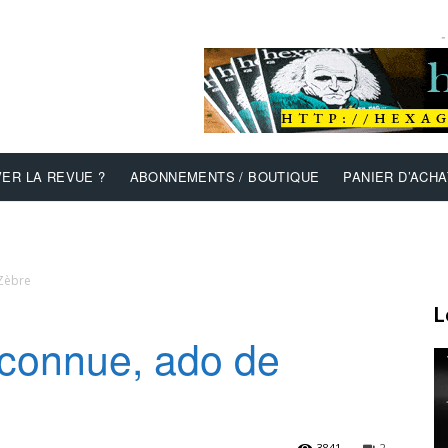
-
ER LA REVUE ?
ABONNEMENTS / BOUTIQUE
PANIER D’ACHA
 Zèbre
L
nconnue, ado de
3841
2