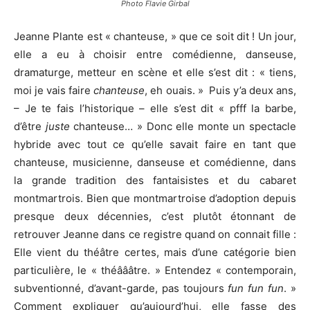
Photo Flavie Girbal
Jeanne Plante est « chanteuse, » que ce soit dit ! Un jour,
elle a eu à choisir entre comédienne, danseuse,
dramaturge, metteur en scène et elle s’est dit : « tiens,
moi je vais faire
chanteuse
, eh ouais. » Puis y’a deux ans,
– Je te fais l’historique – elle s’est dit « pfff la barbe,
d’être
juste
chanteuse… » Donc elle monte un spectacle
hybride avec tout ce qu’elle savait faire en tant que
chanteuse, musicienne, danseuse et comédienne, dans
la grande tradition des fantaisistes et du cabaret
montmartrois. Bien que montmartroise d’adoption depuis
presque deux décennies, c’est plutôt étonnant de
retrouver Jeanne dans ce registre quand on connait fille :
Elle vient du théâtre certes, mais d’une catégorie bien
particulière, le « théâââtre. » Entendez « contemporain,
subventionné, d’avant-garde, pas toujours
fun fun fun
. »
Comment expliquer qu’aujourd’hui, elle fasse des