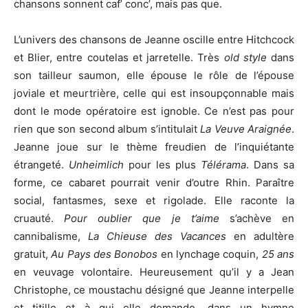
chansons sonnent caf’ conc’, mais pas que.
L’univers des chansons de Jeanne oscille entre Hitchcock
et Blier, entre coutelas et jarretelle. Très
old style
dans
son tailleur saumon, elle épouse le rôle de l’épouse
joviale et meurtrière, celle qui est insoupçonnable mais
dont le mode opératoire est ignoble. Ce n’est pas pour
rien que son second album s’intitulait
La Veuve Araignée
.
Jeanne joue sur le thème freudien de l’inquiétante
étrangeté.
Unheimlich
pour les plus
Télérama
. Dans sa
forme, ce cabaret pourrait venir d’outre Rhin. Paraître
social, fantasmes, sexe et rigolade. Elle raconte la
cruauté.
Pour oublier que je t’aime
s’achève en
cannibalisme,
La Chieuse des Vacances
en adultère
gratuit,
Au Pays des Bonobos
en lynchage coquin,
25 ans
en veuvage volontaire. Heureusement qu’il y a Jean
Christophe, ce moustachu désigné que Jeanne interpelle
et titille et à qui elle demande, dans un hymne