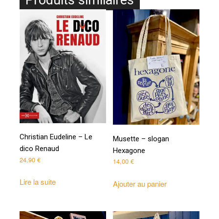
Produits similaires
Christian Eudeline – Le
Musette – slogan
dico Renaud
Hexagone
24,90
€
14,00
€
Lire la suite
Ajouter au panier