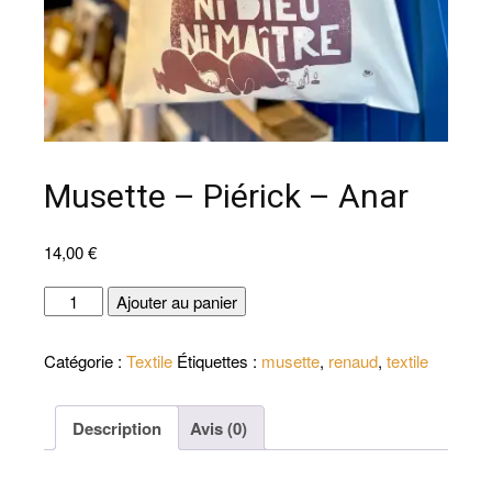
Musette – Piérick – Anar
14,00
€
quantité
Ajouter au panier
de
Musette
Catégorie :
Textile
Étiquettes :
musette
,
renaud
,
textile
-
Piérick
-
Description
Avis (0)
Anar