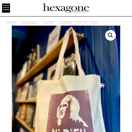
Home
Boutique
Textile
Musette – Piérick – Anar