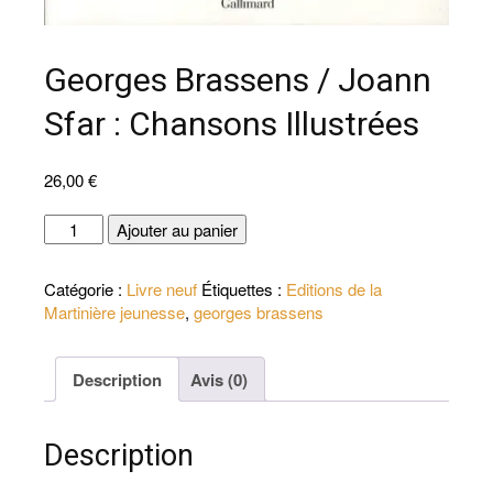
Georges Brassens / Joann
Sfar : Chansons Illustrées
26,00
€
quantité
Ajouter au panier
de
Georges
Catégorie :
Livre neuf
Étiquettes :
Editions de la
Brassens
Martinière jeunesse
,
georges brassens
/
Joann
Sfar
Description
Avis (0)
:
Chansons
Illustrées
Description