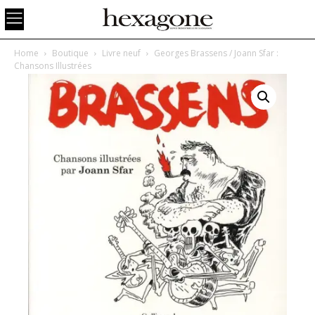
Home
Boutique
Livre neuf
Georges Brassens / Joann Sfar :
Chansons Illustrées