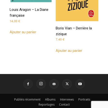
Louis Aragon – La Diane
française
14,00
€
Boris Vian – Derrière la
Ajouter au panier
zizique
7,40
€
Ajouter au panier
Publiés récemment
Albums
Interviews
Portraits
Reportages
Contact