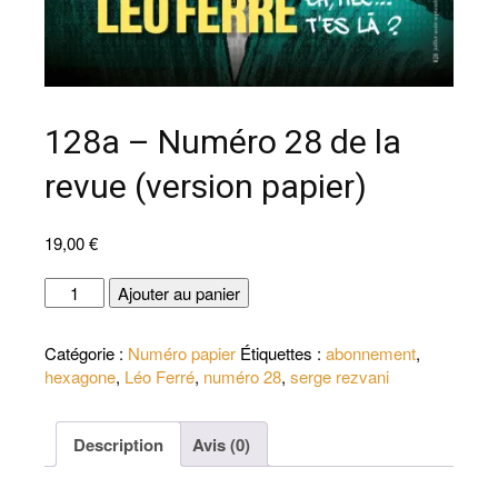
128a – Numéro 28 de la
revue (version papier)
19,00
€
quantité
Ajouter au panier
de
128a
Catégorie :
Numéro papier
Étiquettes :
abonnement
,
-
hexagone
,
Léo Ferré
,
numéro 28
,
serge rezvani
Numéro
28
de
Description
Avis (0)
la
revue