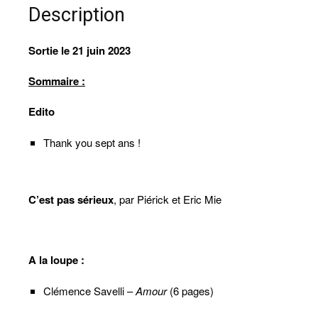
(version
Description
papier)
Sortie le 21 juin 2023
Sommaire :
Edito
Thank you sept ans !
C’est pas sérieux
, par Piérick et Eric Mie
A la loupe :
Clémence Savelli –
Amour
(6 pages)