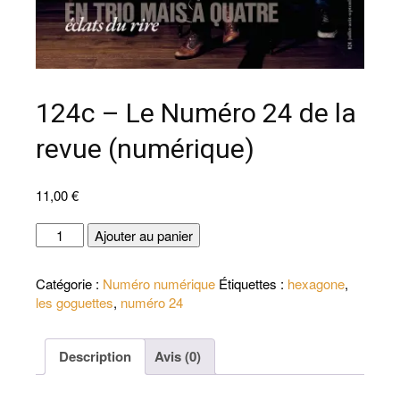
124c – Le Numéro 24 de la
revue (numérique)
11,00
€
quantité
Ajouter au panier
de
124c
Catégorie :
Numéro numérique
Étiquettes :
hexagone
,
-
les goguettes
,
numéro 24
Le
Numéro
24
Description
Avis (0)
de
la