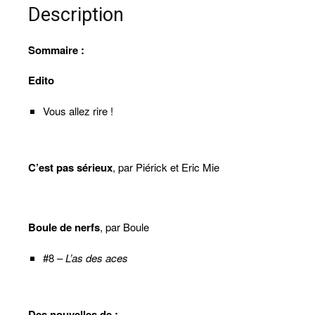
revue
Description
(numérique)
Sommaire :
Edito
Vous allez rire !
C’est pas sérieux
, par Piérick et Eric Mie
Boule de nerfs
, par Boule
#8 –
L’as des aces
Des nouvelles de :