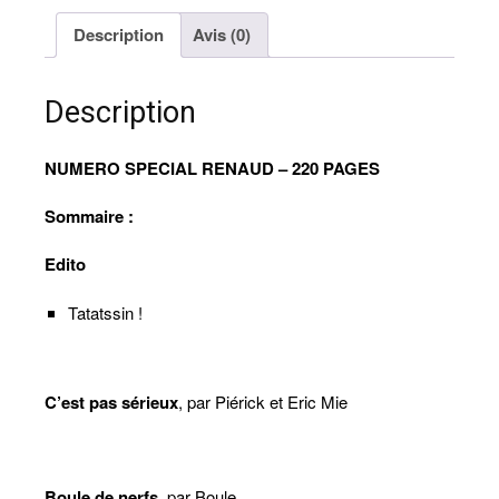
21
Description
Avis (0)
de
la
revue
Description
-
Spécial
Renaud
NUMERO SPECIAL RENAUD – 220 PAGES
(version
papier
Sommaire :
+
numérique)
Edito
Tatatssin !
C’est pas sérieux
, par Piérick et Eric Mie
Boule de nerfs
, par Boule