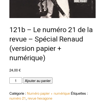
121b – Le numéro 21 de la
revue – Spécial Renaud
(version papier +
numérique)
24,00
€
quantité
Ajouter au panier
de
121b
Catégorie :
Numéro papier + numérique
Étiquettes :
-
numéro 21
,
revue hexagone
Le
numéro