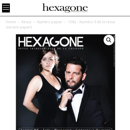
Home
Revue
Numéro papier
109a – Numéro 9 de la revue
(version papier)