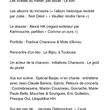
Les ficelles du métier, par Boule : Le son
Les albums du trimestre (+ l’album historique revisité
par Jules : Noir Désir – « Veuillez rendre l’âme »)
Le dossier : Alexis HK (regard extérieur par
Karimouche, partition « Comme un ours »)
Portfolio : Festival Chansons & Mots d’Amou
Rencontre d’un lieu : Le Bijou, à Toulouse.
Un acteur de la chanson : Initiatives Chansons : Le goût
du pluriel
Vus sur scène : Spécial Barjac m’en chante : entretiens
avec Jean-Claude Barens, Sarclo. Retours de concerts
: Contrebrassens, Marion Cousineau, Govrache, Marie-
Paule Belle, Mouchès & Sourigues, Eric Guilleton,
Presque Oui, Léopoldine HH.
Sur les pas de… Jacques Debronckart. « J’suis