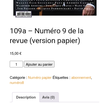
109a – Numéro 9 de la
revue (version papier)
15,00
€
quantité
Ajouter au panier
de
109a
Catégorie :
Numéro papier
Étiquettes :
abonnement
,
-
numéro8
Numéro
9
de
Description
Avis (0)
la
revue