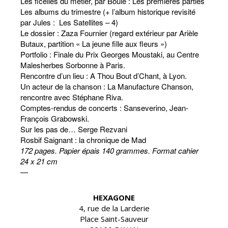
Les ficelles du métier, par Boule : Les premières parties
Les albums du trimestre (+ l’album historique revisité
par Jules : Les Satellites – 4)
Le dossier : Zaza Fournier (regard extérieur par Arièle
Butaux, partition « La jeune fille aux fleurs »)
Portfolio : Finale du Prix Georges Moustaki, au Centre
Malesherbes Sorbonne à Paris.
Rencontre d’un lieu : A Thou Bout d’Chant, à Lyon.
Un acteur de la chanson : La Manufacture Chanson,
rencontre avec Stéphane Riva.
Comptes-rendus de concerts : Sanseverino, Jean-
François Grabowski.
Sur les pas de… Serge Rezvani
Rosbif Saignant : la chronique de Mad
172 pages. Papier épais 140 grammes. Format cahier
24 x 21 cm
—
HEXAGONE
4, rue de la Larderie
Place Saint-Sauveur