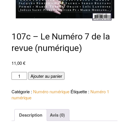
107c – Le Numéro 7 de la
revue (numérique)
11,00
€
quantité
Ajouter au panier
de
107c
Catégorie :
Numéro numérique
Étiquette :
Numéro 1
-
numérique
Le
Numéro
7
Description
Avis (0)
de
la