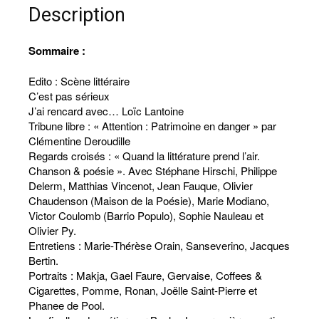
revue
Description
(numérique)
Sommaire :
Edito : Scène littéraire
C’est pas sérieux
J’ai rencard avec… Loïc Lantoine
Tribune libre : « Attention : Patrimoine en danger » par
Clémentine Deroudille
Regards croisés : « Quand la littérature prend l’air.
Chanson & poésie ». Avec Stéphane Hirschi, Philippe
Delerm, Matthias Vincenot, Jean Fauque, Olivier
Chaudenson (Maison de la Poésie), Marie Modiano,
Victor Coulomb (Barrio Populo), Sophie Nauleau et
Olivier Py.
Entretiens : Marie-Thérèse Orain, Sanseverino, Jacques
Bertin.
Portraits : Makja, Gael Faure, Gervaise, Coffees &
Cigarettes, Pomme, Ronan, Joëlle Saint-Pierre et
Phanee de Pool.