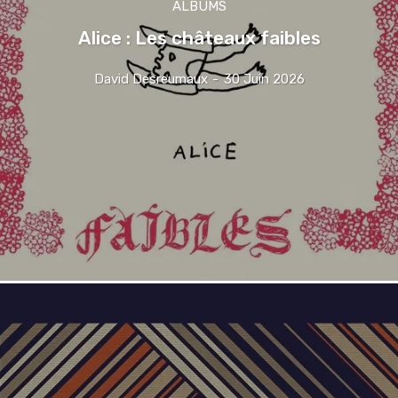
ALBUMS
Alice : Les châteaux faibles
David Desreumaux
-
30 Juin 2026