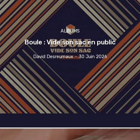
ALBUMS
Boule : Vide son sac en public
David Desreumaux
-
30 Juin 2026