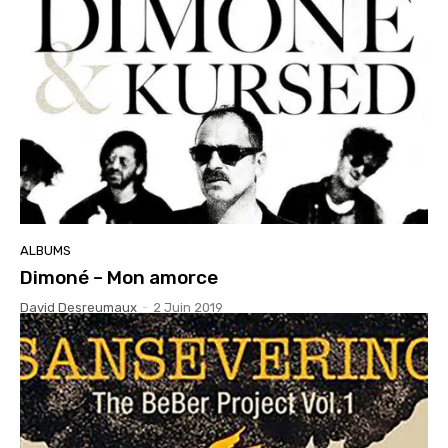
ALBUMS
Dimoné – Mon amorce
David Desreumaux
-
2 Juin 2019