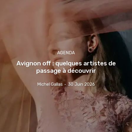
AGENDA
Avignon off : quelques artistes de
passage à découvrir
Michel Gallas
-
30 Juin 2026