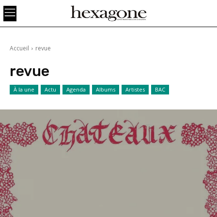
Accueil
revue
revue
À la une
Actu
Agenda
Albums
Artistes
BAC