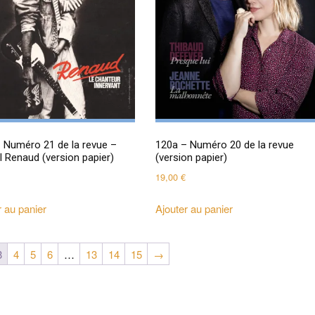
 Numéro 21 de la revue –
120a – Numéro 20 de la revue
l Renaud (version papier)
(version papier)
19,00
€
r au panier
Ajouter au panier
3
4
5
6
…
13
14
15
→