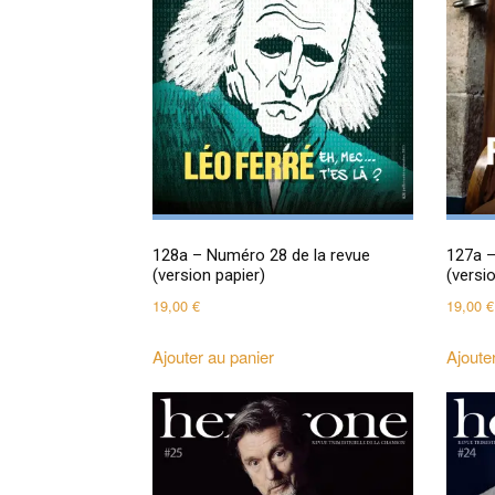
128a – Numéro 28 de la revue
127a –
(version papier)
(versi
19,00
€
19,00
€
Ajouter au panier
Ajoute