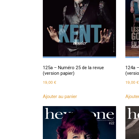
125a – Numéro 25 de la revue
124a –
(version papier)
(versi
19,00
€
19,00
€
Ajouter au panier
Ajoute