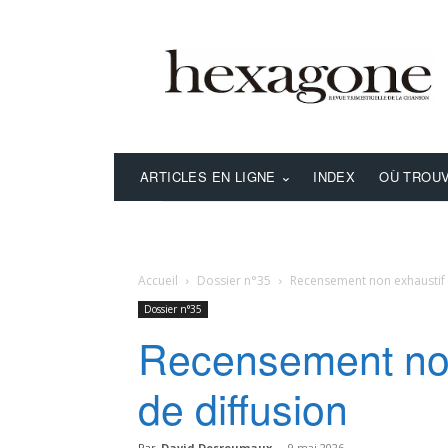
ARTICLES EN LIGNE
INDEX
OÙ TROUV
Accueil
Dossier n°35
Recensement non exhaustif d
Dossier n°35
Recensement non
de diffusion
Par
David Desreumaux
-
9 mai 2026