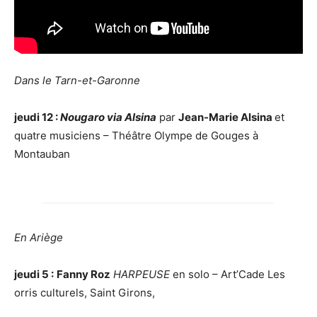
D
ans le Tarn-
et-Garonne
j
e
u
di
12
:
Nougaro via Alsina
par
Jean-Marie Alsina
et
quatre musiciens – Théâtre Olympe de Gouges à
Montauban
E
n
Ariège
jeudi 5 :
Fanny Roz
HARPEUSE
en solo – Art’Cade Les
orris culturels, Saint Girons,