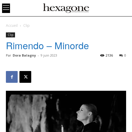
Accueil
Clip
Clip
Rimendo – Minorde
Par
Dora Balagny
-
9 juin 2023
2136
0