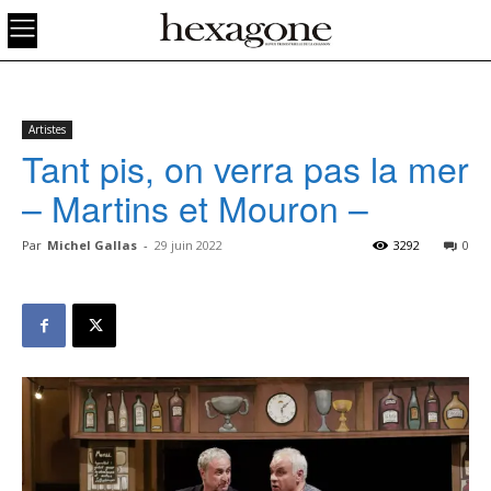
Artistes
Tant pis, on verra pas la mer
– Martins et Mouron –
Par
Michel Gallas
-
29 juin 2022
3292
0