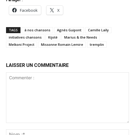
Partager :
Facebook
X
TAGS
à nos chansons
Agnès Guipont
Camille Laïly
initiatives chansons
Kijoté
Marius & the Needs
Melkoni Project
Missonne Romain Lemire
tremplin
LAISSER UN COMMENTAIRE