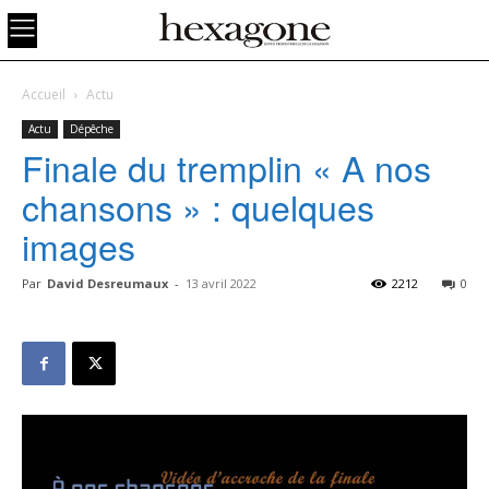
Accueil
Actu
Actu
Dépêche
Finale du tremplin « A nos
chansons » : quelques
images
Par
David Desreumaux
-
13 avril 2022
2212
0