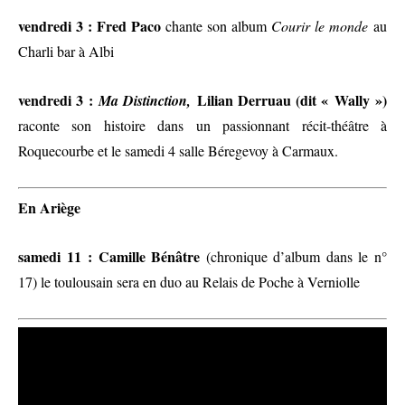
vendredi 3 : Fred Paco
chante son album
Courir le monde
au
Charli bar à Albi
vendredi 3 :
Lilian Derruau (dit
« Wally »)
Ma Distinction,
raconte son histoire
dans un
passionnant
r
écit-théâtre
à
Roquecourbe et le samedi 4
salle Béregevoy à Carmaux.
En Ariège
s
amedi 11 :
Camille Bénâtre
(chronique d’album dans le n°
17)
le toulousain sera
en duo
au Relais de Poche à Verniolle