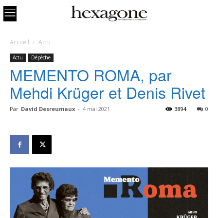
Accueil
Actu
Actu
Dépêche
MEMENTO ROMA, par
Mehdi Krüger et Denis Rivet
Par
David Desreumaux
-
4 mai 2021
3894
0