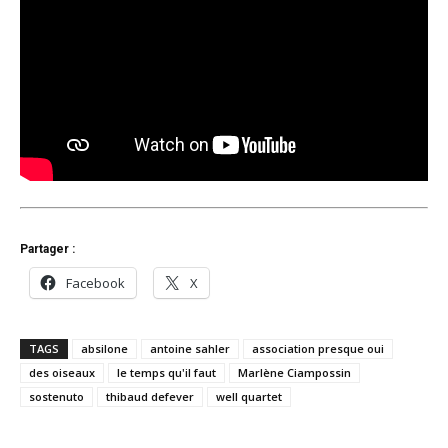
Partager :
Facebook
X
TAGS
absilone
antoine sahler
association presque oui
des oiseaux
le temps qu'il faut
Marlène Ciampossin
sostenuto
thibaud defever
well quartet