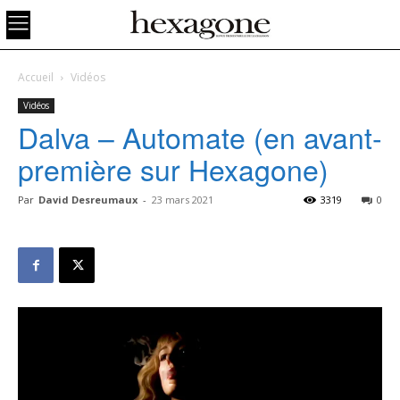
Accueil
Vidéos
Vidéos
Dalva – Automate (en avant-
première sur Hexagone)
Par
David Desreumaux
-
23 mars 2021
3319
0