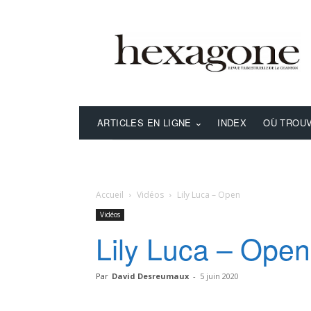
ARTICLES EN LIGNE
INDEX
OÙ TROUV
Accueil
Vidéos
Lily Luca – Open
Vidéos
Lily Luca – Open
Par
David Desreumaux
-
5 juin 2020