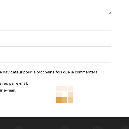
Nom
:*
Email
:*
Site
:
e navigateur pour la prochaine fois que je commenterai.
res par e-mail.
r e-mail.