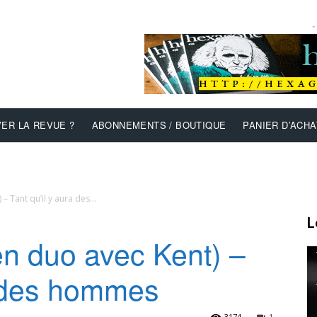
-
ER LA REVUE ?
ABONNEMENTS / BOUTIQUE
PANIER D’ACHA
– Tant qu’il y aura des...
L
en duo avec Kent) –
a des hommes
3174
1