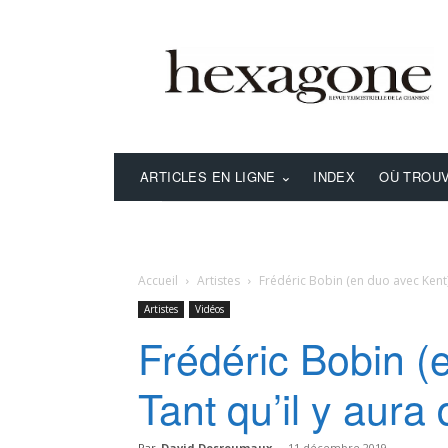
ARTICLES EN LIGNE
INDEX
OÙ TROUV
Accueil
Artistes
Frédéric Bobin (en duo avec Kent) 
Artistes
Vidéos
Frédéric Bobin (
Tant qu’il y aur
Par
David Desreumaux
-
11 décembre 2019