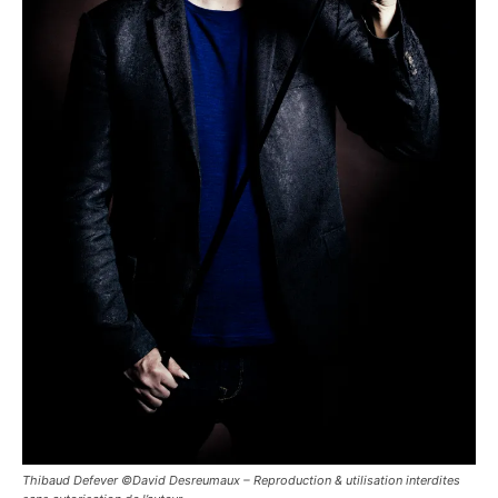
Thibaud Defever ©David Desreumaux – Reproduction & utilisation interdites