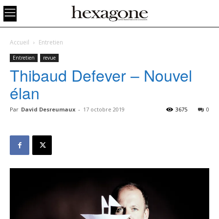
Accueil
Entretien
Entretien
revue
Thibaud Defever – Nouvel
élan
Par
David Desreumaux
-
17 octobre 2019
3675
0