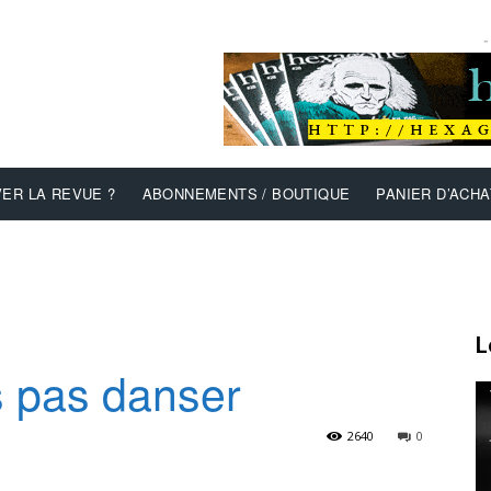
-
ER LA REVUE ?
ABONNEMENTS / BOUTIQUE
PANIER D’ACHA
L
 pas danser
2640
0