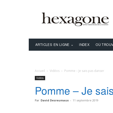
ARTICLES EN LIGNE
INDEX
OÙ TROUV
Accueil
Vidéos
Pomme – Je sais pas danser
Vidéos
Pomme – Je sais
Par
David Desreumaux
-
11 septembre 2019