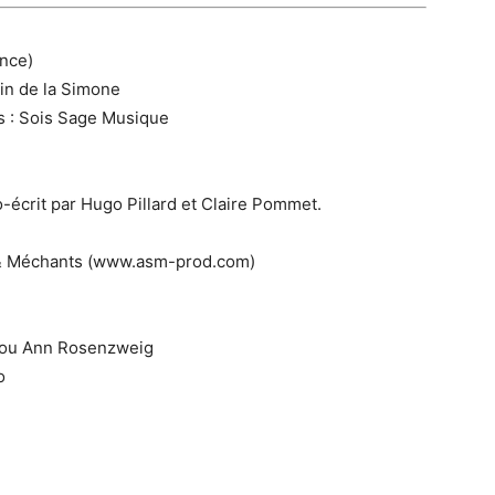
ance)
bin de la Simone
s : Sois Sage Musique
-écrit par Hugo Pillard et Claire Pommet.
es & Méchants (www.asm-prod.com)
t Lou Ann Rosenzweig
o