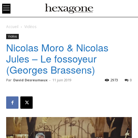
Accueil
Vidéos
Vidéos
Nicolas Moro & Nicolas
Jules – Le fossoyeur
(Georges Brassens)
Par
David Desreumaux
-
11 juin 2019
2973
0