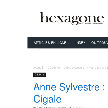
ARTICLES EN LIGNE
INDEX
OÙ TROUV
Accueil
Dépêche
Anne Sylvestre : « Manèges », à 
Dépêche
Anne Sylvestre :
Cigale
Par
David Desreumaux
-
20 juin 2019