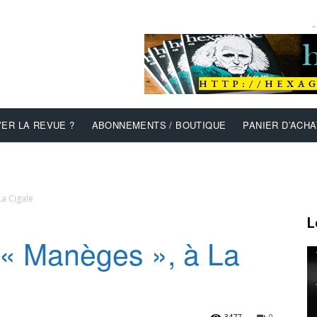
-
ER LA REVUE ?
ABONNEMENTS / BOUTIQUE
PANIER D’ACHA
La Cigale
L
 « Manèges », à La
3477
0