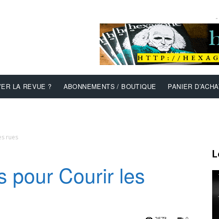
-
ER LA REVUE ?
ABONNEMENTS / BOUTIQUE
PANIER D’ACHA
es rues
L
s pour Courir les
2573
0