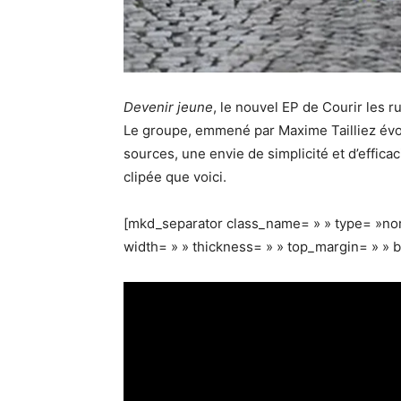
Devenir jeune
, le nouvel EP de Courir les ru
Le groupe, emmené par Maxime Tailliez évo
sources, une envie de simplicité et d’effica
clipée que voici.
[mkd_separator class_name= » » type= »norm
width= » » thickness= » » top_margin= » » 