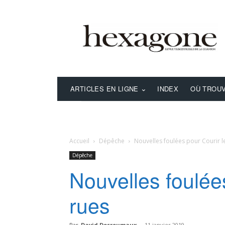
ARTICLES EN LIGNE
INDEX
OÙ TROUV
Accueil
Dépêche
Nouvelles foulées pour Courir l
Dépêche
Nouvelles foulée
rues
Par
David Desreumaux
-
11 janvier 2019