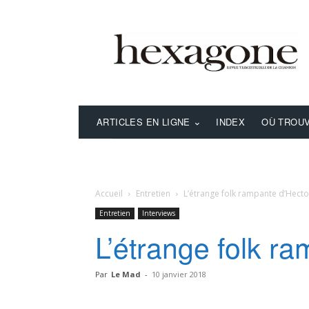
ARTICLES EN LIGNE
INDEX
OÙ TROUV
Accueil
Entretien
L’étrange folk rampante d’Hecto
Entretien
Interviews
L’étrange folk r
Par
Le Mad
-
10 janvier 2018