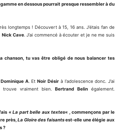
une gamme en dessous pourrait presque ressembler à du
très longtemps ! Découvert à 15, 16 ans. J’étais fan de
e
Nick Cave
. J’ai commencé à écouter et je ne me suis
 la chanson, tu vas être obligé de nous balancer tes
,
Dominique A
. Et
Noir Désir
à l’adolescence donc. J’ai
trouve vraiment bien.
Bertrand Belin
également.
fais «
La part belle aux textes
« , commençons par le
tre près,
La Gloire des faisants
est-elle une élégie aux
s ?