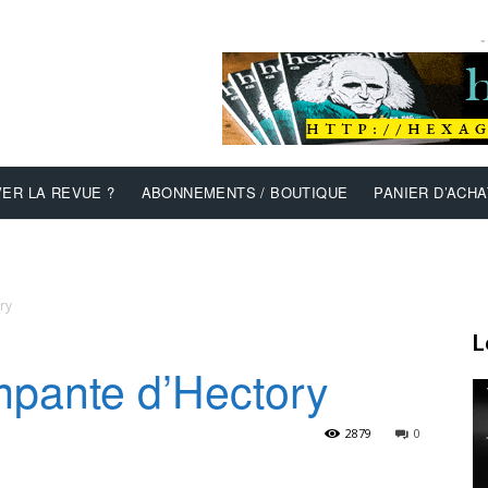
-
ER LA REVUE ?
ABONNEMENTS / BOUTIQUE
PANIER D’ACHA
ry
L
ampante d’Hectory
2879
0