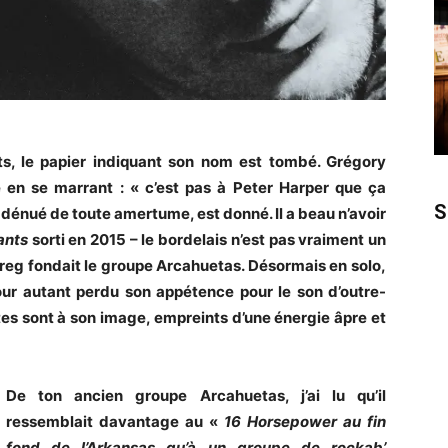
ts, le papier indiquant son nom est tombé. Grégory
 en se marrant : « c’est pas à Peter Harper que ça
S
s dénué de toute amertume, est donné. Il a beau n’avoir
ants
sorti en 2015 – le bordelais n’est pas vraiment un
 Greg fondait le groupe Arcahuetas. Désormais en solo,
 pour autant perdu son appétence pour le son d’outre-
tes sont à son image, empreints d’une énergie âpre et
De ton ancien groupe Arcahuetas, j’ai lu qu’il
ressemblait davantage au «
16 Horsepower au fin
fond de l’Arkansas qu’à un groupe de rockab’