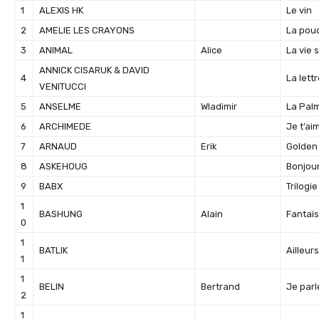
1
ALEXIS HK
Le vin
2
AMELIE LES CRAYONS
La pou
3
ANIMAL
Alice
La vie 
ANNICK CISARUK & DAVID
4
La lett
VENITUCCI
5
ANSELME
Wladimir
La Pal
6
ARCHIMEDE
Je t’ai
7
ARNAUD
Erik
Golden
8
ASKEHOUG
Bonjour
9
BABX
Trilogi
1
BASHUNG
Alain
Fantaisi
0
1
BATLIK
Ailleurs
1
1
BELIN
Bertrand
Je parl
2
1