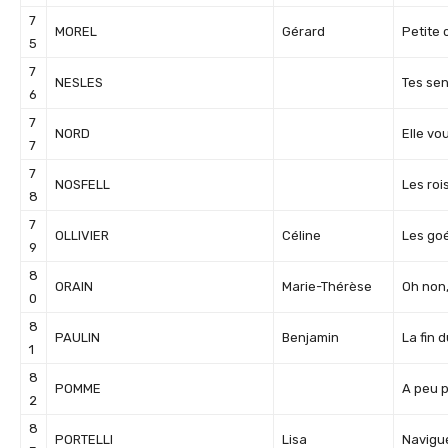
7
MOREL
Gérard
Petite 
5
7
NESLES
Tes sen
6
7
NORD
Elle vo
7
7
NOSFELL
Les roi
8
7
OLLIVIER
Céline
Les go
9
8
ORAIN
Marie-Thérèse
Oh non
0
8
PAULIN
Benjamin
La fin 
1
8
POMME
A peu 
2
8
PORTELLI
Lisa
Navigu