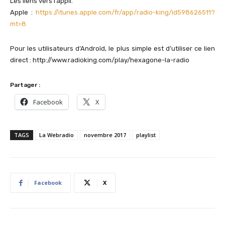
Les liens vers l’appli.
Apple :
https://itunes.apple.com/fr/app/radio-king/id598626511?
mt=8
Pour les utilisateurs d’Androïd, le plus simple est d’utiliser ce lien
direct : http://www.radioking.com/play/hexagone-la-radio
Partager :
Facebook
X
TAGS
La Webradio
novembre 2017
playlist
Facebook
X