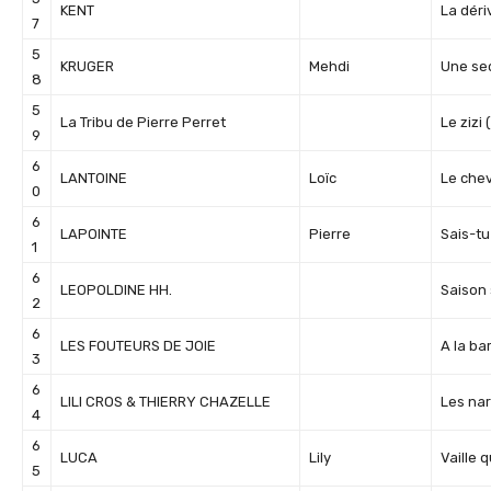
KENT
La déri
7
5
KRUGER
Mehdi
Une se
8
5
La Tribu de Pierre Perret
Le zizi
9
6
LANTOINE
Loïc
Le che
0
6
LAPOINTE
Pierre
Sais-tu
1
6
LEOPOLDINE HH.
Saison
2
6
LES FOUTEURS DE JOIE
A la ba
3
6
LILI CROS & THIERRY CHAZELLE
Les na
4
6
LUCA
Lily
Vaille q
5