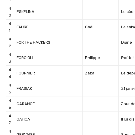
4
ESKELINA
Le cèd
0
4
FAURE
Gaël
La sais
1
4
FOR THE HACKERS
Diane
2
4
FORCIOLI
Philippe
Poète 
3
4
FOURNIER
Zaza
Le dép
4
4
FRASIAK
21 janv
5
4
GARANCE
Jour de
6
4
GATICA
Il lui di
7
4
GERVAISE
Sans a