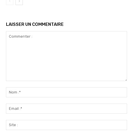
LAISSER UN COMMENTAIRE
Commenter
:
No
:*
Ema
:*
Sit
: