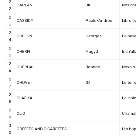
2
CAPLAN
Jil
Nos ch
2
2
CASSIDY
Paule-Andrée
Libre 
3
2
CHELON
Georges
La bell
4
2
CHERFI
Magyd
Inch’al
5
2
CHERHAL
Jeanne
Noxolo
6
2
CHOVET
Gil
Le temp
7
2
CLARIKA
La cible
8
2
CLIO
Chamal
9
3
COFFEES AND CIGARETTES
Hip hop
0