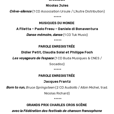
Nicolas Jules
Crève-silence
(1 CD Association Ursule / L’Autre Distribution)
*****
M
USIQUES DU MONDE
A Filetta – Paolo Fresu – Daniele di Bonaventura
Danse mémoire, danse
(1 CD Tuk Music)
*****
P
AROLE ENREGISTR
É
E
Didier Petit, Claudia Solal et Philippe Foch
Les voyageurs de l’espace
(1 CD Buda Musiques & CNES /
Socadisc)
*****
P
AROLE ENREGISTR
É
E
Jacques Frantz
Born to run,
Bruce Springsteen
(2 CD Audiolib / Albin Michel, trad.
Nicolas Richard)
*****
G
RANDS
P
RIX
C
HARLES
C
ROS
S
C
È
NE
avec la Fédération des festivals de chanson francophone