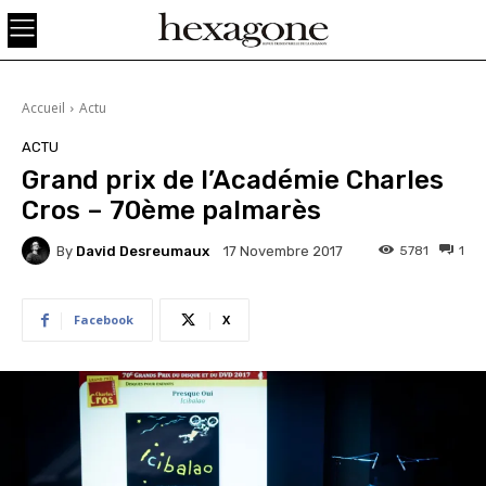
Accueil
Actu
ACTU
Grand prix de l’Académie Charles
Cros – 70ème palmarès
By
David Desreumaux
5781
1
17 Novembre 2017
Facebook
X