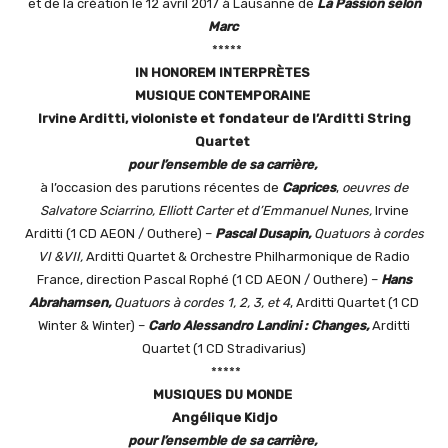
et de la création le 12 avril 2017 à Lausanne de
La Passion selon
Marc
*****
I
N
H
ONOREM
I
NTERPR
È
TES
M
USIQUE CONTEMPORAINE
Irvine Arditti,
violoniste et fondateur de l’Arditti String
Quartet
pour l’ensemble de sa carrière,
à l’occasion des parutions récentes de
Caprices
,
oeuvres de
Salvatore Sciarrino, Elliott Carter et d’Emmanuel Nunes,
Irvine
Arditti (1 CD AEON / Outhere) –
Pascal Dusapin,
Quatuors à cordes
VI &VII,
Arditti Quartet & Orchestre Philharmonique de Radio
France, direction Pascal Rophé (1 CD AEON / Outhere) –
Hans
Abrahamsen,
Quatuors à cordes 1, 2, 3, et 4
, Arditti Quartet (1 CD
Winter & Winter) –
Carlo Alessandro Landini : Changes,
Arditti
Quartet (1 CD Stradivarius)
*****
M
USIQUES DU MONDE
Angélique Kidjo
pour l’ensemble de sa carrière,