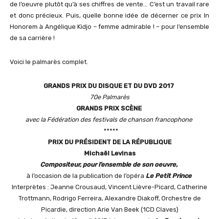
de l’oeuvre plutôt qu’à ses chiffres de vente… C’est un travail rare
et donc précieux. Puis, quelle bonne idée de décerner ce prix In
Honorem à Angélique Kidjo – femme admirable ! – pour l’ensemble
de sa carrière !
Voici le palmarès complet.
G
RANDS
P
RIX DU
D
ISQUE
ET DU
D
VD
2017
70
e
Palmarès
G
RANDS
P
RIX
S
C
È
NE
avec la Fédération des festivals de chanson francophone
*****
PRIX DU PRÉSIDENT DE LA RÉPUBLIQUE
Michaël Levinas
Compositeur, pour l’ensemble de son oeuvre,
à l’occasion de la publication de l’opéra
Le Petit Prince
Interprètes : Jeanne Crousaud, Vincent Lièvre-Picard, Catherine
Trottmann, Rodrigo Ferreira, Alexandre Diakoff, Orchestre de
Picardie, direction Arie Van Beek (1CD Claves)