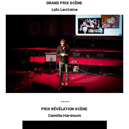
G
RAND
P
RIX
S
C
È
NE
Loïc Lantoine
*****
P
RIX
R
É
V
É
LATION
S
C
È
NE
Camille Hardouin