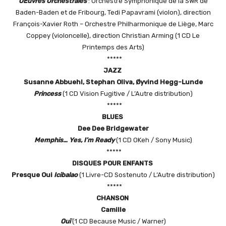
OEuvres Orchestrales
: Orchestre Symphonique de la SWR de
Baden-Baden et de Fribourg, Tedi Papavrami (violon), direction
François-Xavier Roth – Orchestre Philharmonique de Liège, Marc
Coppey (violoncelle), direction Christian Arming (1 CD Le
Printemps des Arts)
*****
J
AZZ
Susanne Abbuehl, Stephan Oliva, Øyvind Hegg-Lunde
Princess
(1 CD Vision Fugitive / L’Autre distribution)
*****
B
LUES
Dee Dee Bridgewater
Memphis… Yes, I’m Ready
(1 CD OKeh / Sony Music)
*****
D
ISQUES POUR ENFANTS
Presque Oui
I
cibalao
(1 Livre-CD Sostenuto / L’Autre distribution)
*****
C
HANSON
Camille
Ouï
(1 CD Because Music / Warner)