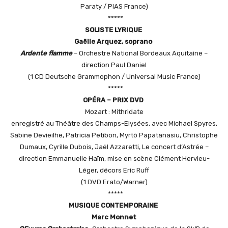
Paraty / PIAS France)
*****
S
OLISTE LYRIQUE
Gaëlle Arquez,
soprano
Ardente flamme
– Orchestre National Bordeaux Aquitaine –
direction Paul Daniel
(1 CD Deutsche Grammophon / Universal Music France)
*****
O
P
É
RA
– P
RIX
DVD
Mozart : Mithridate
enregistré au Théâtre des Champs-Elysées, avec Michael Spyres,
Sabine Devieilhe, Patricia Petibon, Myrtò Papatanasiu, Christophe
Dumaux, Cyrille Dubois, Jaël Azzaretti, Le concert d’Astrée –
direction Emmanuelle Haïm, mise en scène Clément Hervieu-
Léger, décors Eric Ruff
(1 DVD Erato/Warner)
*****
M
USIQUE CONTEMPORAINE
Marc Monnet