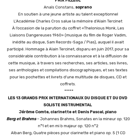
P
RIX
F
ILLEUL
Anaïs Constans,
soprano
En soutien à une jeune artiste au talent exceptionnel
L’Académie Charles Cros salue la mémoire d’Alain Tercinet
À l’occasion de la parution du coffret «Thelonious Monk, Les
Liaisons Dangereuses 1960» (musique du film de Roger Vadim,
inédite au disque, Sam Records-Saga / Pias), auquel il avait
participé. Hommage à Alain Tercinet, disparu en juin 2017, pour sa
considérable contribution à la connaissance et à la diffusion de
cette musique, à travers ses recherches, ses articles, ses livres,
ses anthologies et compilations discographiques, et ses textes
pour les pochettes et livrets d’une multitude de disques, CD et
coffrets.
*****
L
ES
13
G
RANDS PRIX INTERNATIONAUX DU DISQUE ET DU DVD
S
OLISTE INSTRUMENTAL
Jérôme Comte, clarinette et Denis Pascal, piano
Berg et Brahms
– Johannes Brahms, Sonates en la mineur op. 120
n°1 et en mi b majeur op. 120 n°2
Alban Berg, Quatre pièces pour clarinette et piano op. 5 (1 CD