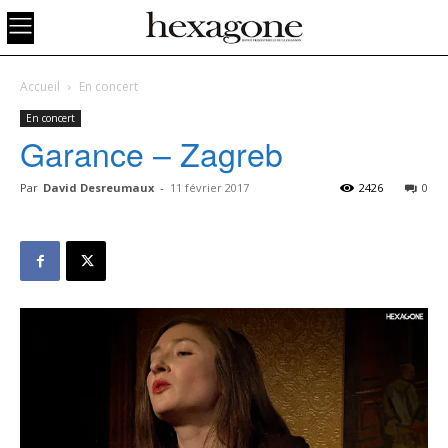
Accueil
En concert
En concert
Garance – Zagreb
Par
David Desreumaux
-
11 février 2017
2426
0