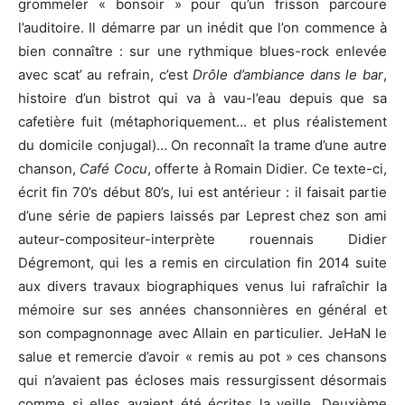
grommeler « bonsoir » pour qu’un frisson parcoure
l’auditoire. Il démarre par un inédit que l’on commence à
bien connaître : sur une rythmique blues-rock enlevée
avec scat’ au refrain, c’est
Drôle d’ambiance dans le bar
,
histoire d’un bistrot qui va à vau-l’eau depuis que sa
cafetière fuit (métaphoriquement… et plus réalistement
du domicile conjugal)… On reconnaît la trame d’une autre
chanson,
Café Cocu
, offerte à Romain Didier. Ce texte-ci,
écrit fin 70’s début 80’s, lui est antérieur : il faisait partie
d’une série de papiers laissés par Leprest chez son ami
auteur-compositeur-interprète rouennais Didier
Dégremont, qui les a remis en circulation fin 2014 suite
aux divers travaux biographiques venus lui rafraîchir la
mémoire sur ses années chansonnières en général et
son compagnonnage avec Allain en particulier. JeHaN le
salue et remercie d’avoir « remis au pot » ces chansons
qui n’avaient pas écloses mais ressurgissent désormais
comme si elles avaient été écrites la veille. Deuxième