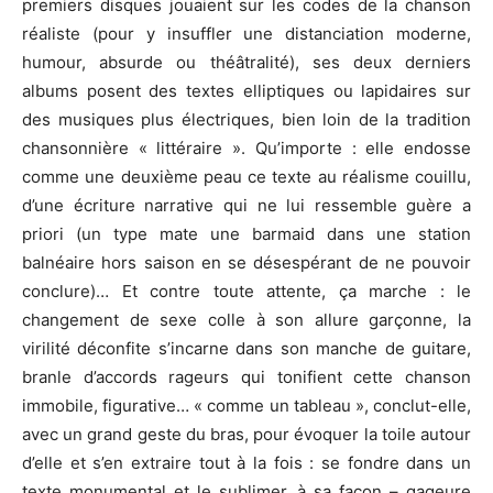
premiers disques jouaient sur les codes de la chanson
réaliste (pour y insuffler une distanciation moderne,
humour, absurde ou théâtralité), ses deux derniers
albums posent des textes elliptiques ou lapidaires sur
des musiques plus électriques, bien loin de la tradition
chansonnière « littéraire ». Qu’importe : elle endosse
comme une deuxième peau ce texte au réalisme couillu,
d’une écriture narrative qui ne lui ressemble guère a
priori (un type mate une barmaid dans une station
balnéaire hors saison en se désespérant de ne pouvoir
conclure)… Et contre toute attente, ça marche : le
changement de sexe colle à son allure garçonne, la
virilité déconfite s’incarne dans son manche de guitare,
branle d’accords rageurs qui tonifient cette chanson
immobile, figurative… « comme un tableau », conclut-elle,
avec un grand geste du bras, pour évoquer la toile autour
d’elle et s’en extraire tout à la fois : se fondre dans un
texte monumental et le sublimer, à sa façon – gageure