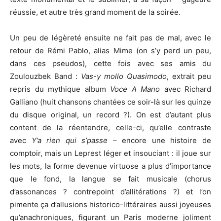
réussie, et autre très grand moment de la soirée.
Un peu de légèreté ensuite ne fait pas de mal, avec le
retour de Rémi Pablo, alias Mime (on s’y perd un peu,
dans ces pseudos), cette fois avec ses amis du
Zoulouzbek Band :
Vas-y mollo Quasimodo
, extrait peu
repris du mythique album
Voce A Mano
avec Richard
Galliano (huit chansons chantées ce soir-là sur les quinze
du disque original, un record ?). On est d’autant plus
content de la réentendre, celle-ci, qu’elle contraste
avec
Y’a rien qui s’passe
– encore une histoire de
comptoir, mais un Leprest léger et insouciant : il joue sur
les mots, la forme devenue virtuose a plus d’importance
que le fond, la langue se fait musicale (chorus
d’assonances ? contrepoint d’allitérations ?) et l’on
pimente ça d’allusions historico-littéraires aussi joyeuses
qu’anachroniques, figurant un Paris moderne joliment