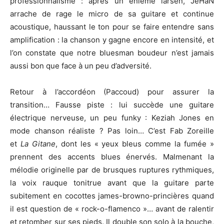
professionnalisme : après un énième larsen, JeHaN
arrache de rage le micro de sa guitare et continue
acoustique, haussant le ton pour se faire entendre sans
amplification : la chanson y gagne encore en intensité, et
l’on constate que notre bluesman boudeur n’est jamais
aussi bon que face à un peu d’adversité.
Retour à l’accordéon (Paccoud) pour assurer la
transition… Fausse piste : lui succède une guitare
électrique nerveuse, un peu funky : Keziah Jones en
mode chanson réaliste ? Pas loin… C’est Fab Zoreille
et
La Gitane
, dont les « yeux bleus comme la fumée »
prennent des accents blues énervés. Malmenant la
mélodie originelle par de brusques ruptures rythmiques,
la voix rauque tonitrue avant que la guitare parte
subitement en cocottes james-browno-princières quand
il est question de « rock-o-flamenco »… avant de ralentir
et retomber sur ses pieds. Il double son solo à la bouche,