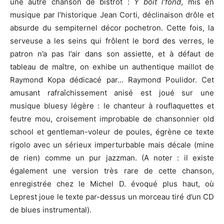
une autre chanson de bistrot :
Y boit l’fond
, mis en
musique par l’historique Jean Corti, déclinaison drôle et
absurde du sempiternel décor pochetron. Cette fois, la
serveuse a les seins qui frôlent le bord des verres, le
patron n’a pas l’air dans son assiette, et à défaut de
tableau de maître, on exhibe un authentique maillot de
Raymond Kopa dédicacé par… Raymond Poulidor. Cet
amusant rafraîchissement anisé est joué sur une
musique bluesy légère : le chanteur à rouflaquettes et
feutre mou, croisement improbable de chansonnier old
school et gentleman-voleur de poules, égrène ce texte
rigolo avec un sérieux imperturbable mais décale (mine
de rien) comme un pur jazzman. (A noter : il existe
également une version très rare de cette chanson,
enregistrée chez le Michel D. évoqué plus haut, où
Leprest joue le texte par-dessus un morceau tiré d’un CD
de blues instrumental).