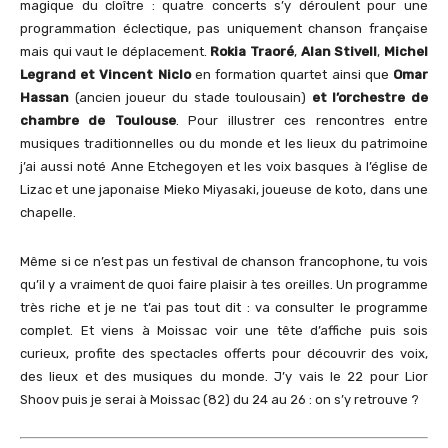
magique du cloître : quatre concerts s’y déroulent pour une
programmation éclectique, pas uniquement chanson française
mais qui vaut le déplacement.
Rokia Traoré
,
Alan Stivell
,
Michel
Legrand et Vincent Niclo
en formation quartet ainsi que
Omar
Hassan
(ancien joueur du stade toulousain)
et l’orchestre de
chambre de Toulouse
. Pour illustrer ces rencontres entre
musiques traditionnelles ou du monde et les lieux du patrimoine
j’ai aussi noté Anne Etchegoyen et les voix basques à l’église de
Lizac et une japonaise Mieko Miyasaki, joueuse de koto, dans une
chapelle.
Même si ce n’est pas un festival de chanson francophone, tu vois
qu’il y a vraiment de quoi faire plaisir à tes oreilles. Un programme
très riche et je ne t’ai pas tout dit : va consulter le programme
complet. Et viens à Moissac voir une tête d’affiche puis sois
curieux, profite des spectacles offerts pour découvrir des voix,
des lieux et des musiques du monde. J’y vais le 22 pour Lior
Shoov puis je serai à Moissac (82) du 24 au 26 : on s’y retrouve ?