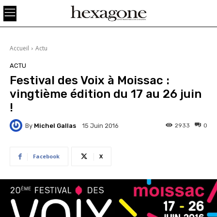
Accueil
Actu
ACTU
Festival des Voix à Moissac :
vingtième édition du 17 au 26 juin
!
By
Michel Gallas
2933
0
15 Juin 2016
Facebook
X