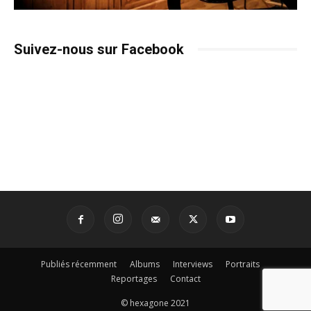
Publiés récemment
Albums
Interviews
Portraits
Reportages
Contact
© hexagone 2021