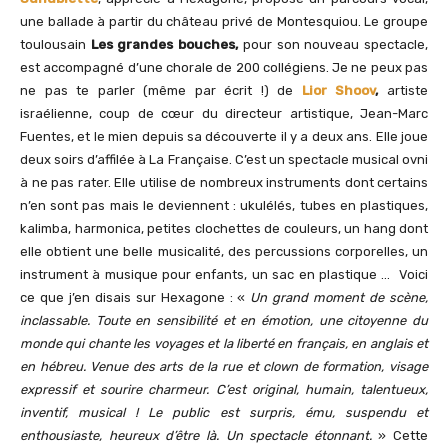
une ballade à partir du château privé de Montesquiou. Le groupe
toulousain
Les grandes bouches,
pour son nouveau spectacle,
est accompagné d’une chorale de 200 collégiens. Je ne peux pas
ne pas te parler (même par écrit !) de
Lior Shoov
,
artiste
israélienne, coup de cœur du directeur artistique, Jean-Marc
Fuentes, et le mien depuis sa découverte il y a deux ans. Elle joue
deux soirs d’affilée à La Française. C’est un spectacle musical ovni
à ne pas rater. Elle utilise de nombreux instruments dont certains
n’en sont pas mais le deviennent : ukulélés, tubes en plastiques,
kalimba, harmonica, petites clochettes de couleurs, un hang dont
elle obtient une belle musicalité, des percussions corporelles, un
instrument à musique pour enfants, un sac en plastique … Voici
ce que j’en disais sur Hexagone : «
Un grand moment de scène,
inclassable. Toute en sensibilité et en émotion, une citoyenne du
monde qui chante les voyages et la liberté en français, en anglais et
en hébreu. Venue des arts de la rue et clown de formation, visage
expressif et sourire charmeur. C’est original, humain, talentueux,
inventif, musical ! Le public est surpris, ému, suspendu et
enthousiaste, heureux d’être là. Un spectacle étonnant.
» Cette