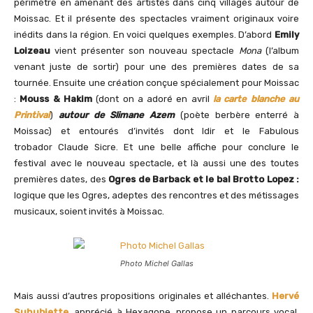
périmètre en amenant des artistes dans cinq villages autour de
Moissac. Et il présente des spectacles vraiment originaux voire
inédits dans la région. En voici quelques exemples. D’abord
Emily
Loizeau
vient présenter son nouveau spectacle
Mona
(l’album
venant juste de sortir) pour une des premières dates de sa
tournée. Ensuite une création conçue spécialement pour Moissac
:
Mouss & Hakim
(dont on a adoré en avril
la carte blanche au
Printival
)
autour de Slimane Azem
(poète berbère enterré à
Moissac) et entourés d’invités dont Idir et le Fabulous
trobador Claude Sicre. Et une belle affiche pour conclure le
festival avec le nouveau spectacle, et là aussi une des toutes
premières dates, des
Ogres de Barback et le bal Brotto Lopez :
logique que les Ogres, adeptes des rencontres et des métissages
musicaux, soient invités à Moissac.
Photo Michel Gallas
Mais aussi d’autres propositions originales et alléchantes.
Hervé
Suhubiette
, apprécié à Hexagone, propose un parcours vocal,