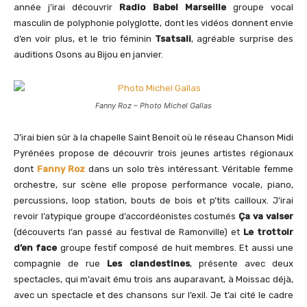
année j’irai découvrir
Radio Babel Marseille
groupe vocal
masculin de polyphonie polyglotte, dont les vidéos donnent envie
d’en voir plus, et le trio féminin
Tsatsali
, agréable surprise des
auditions Osons au Bijou en janvier.
Fanny Roz – Photo Michel Gallas
J’irai bien sûr à la chapelle Saint Benoit où le réseau Chanson Midi
Pyrénées propose de découvrir trois jeunes artistes régionaux
dont
Fanny Roz
dans un solo très intéressant. Véritable femme
orchestre, sur scène elle propose performance vocale, piano,
percussions, loop station, bouts de bois et p’tits cailloux. J’irai
revoir l’atypique groupe d’accordéonistes costumés
Ça va valser
(découverts l’an passé au festival de Ramonville) et
Le trottoir
d’en face
groupe festif composé de huit membres. Et aussi une
compagnie de rue
Les clandestines
, présente avec deux
spectacles, qui m’avait ému trois ans auparavant, à Moissac déjà,
avec un spectacle et des chansons sur l’exil. Je t’ai cité le cadre