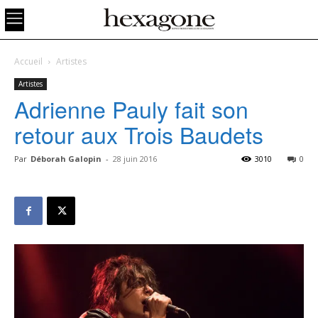
Accueil
Artistes
Artistes
Adrienne Pauly fait son
retour aux Trois Baudets
Par
Déborah Galopin
-
28 juin 2016
3010
0