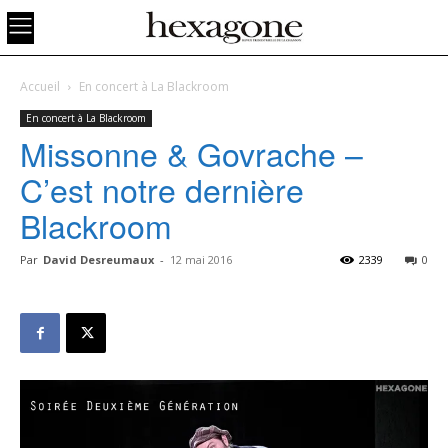
Accueil
En concert à La Blackroom
En concert à La Blackroom
Missonne & Govrache –
C’est notre dernière
Blackroom
Par
David Desreumaux
-
12 mai 2016
2339
0