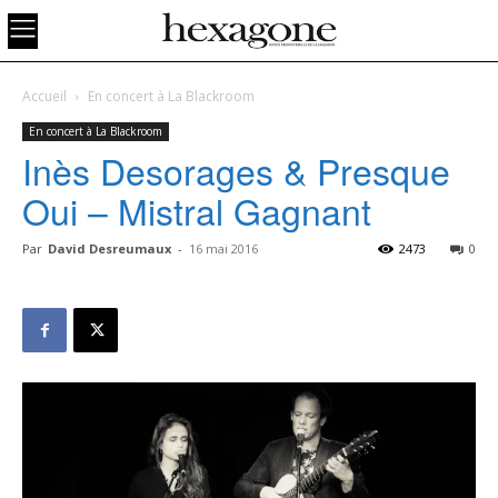
Accueil
En concert à La Blackroom
En concert à La Blackroom
Inès Desorages & Presque
Oui – Mistral Gagnant
Par
David Desreumaux
-
16 mai 2016
2473
0