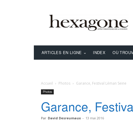
ARTICLES EN LIGNE
INDEX
OÙ TROUV
Accueil
Photos
Garance, Festival Léman Seine
Photos
Garance, Festiv
Par
David Desreumaux
-
13 mai 2016