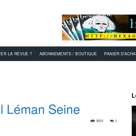
-
ER LA REVUE ?
ABONNEMENTS / BOUTIQUE
PANIER D’ACHA
L
al Léman Seine
3031
0