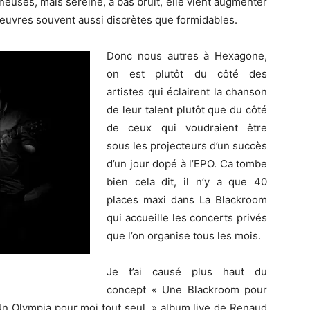
uses, mais sereine, à bas bruit, elle vient augmenter
d’oeuvres souvent aussi discrètes que formidables.
Donc nous autres à Hexagone,
on est plutôt du côté des
artistes qui éclairent la chanson
de leur talent plutôt que du côté
de ceux qui voudraient être
sous les projecteurs d’un succès
d’un jour dopé à l’EPO. Ca tombe
bien cela dit, il n’y a que 40
places maxi dans La Blackroom
qui accueille les concerts privés
que l’on organise tous les mois.
Je t’ai causé plus haut du
concept « Une Blackroom pour
 Un Olympia pour moi tout seul, » album live de Renaud