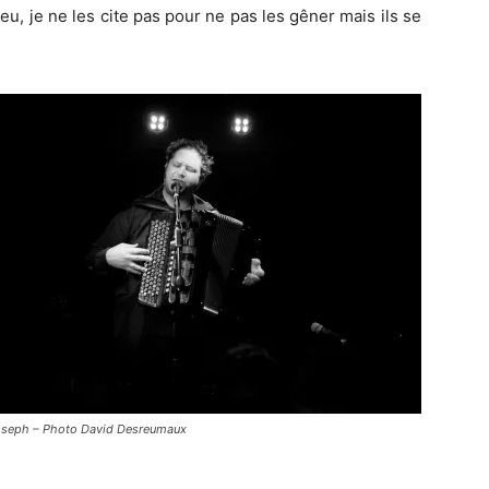
leu, je ne les cite pas pour ne pas les gêner mais ils se
oseph – Photo David Desreumaux