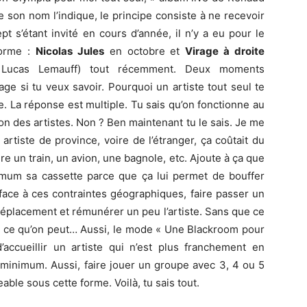
son nom l’indique, le principe consiste à ne recevoir
t s’étant invité en cours d’année, il n’y a eu pour le
forme :
Nicolas Jules
en octobre et
Virage à droite
, Lucas Lemauff) tout récemment. Deux moments
age si tu veux savoir. Pourquoi un artiste tout seul te
 La réponse est multiple. Tu sais qu’on fonctionne au
n des artistes. Non ? Ben maintenant tu le sais. Je me
rtiste de province, voire de l’étranger, ça coûtait du
ndre un train, un avion, une bagnole, etc. Ajoute à ça que
inimum sa cassette parce que ça lui permet de bouffer
 face à ces contraintes géographiques, faire passer un
 déplacement et rémunérer un peu l’artiste. Sans que ce
it ce qu’on peut… Aussi, le mode « Une Blackroom pour
’accueillir un artiste qui n’est plus franchement en
 minimum. Aussi, faire jouer un groupe avec 3, 4 ou 5
ble sous cette forme. Voilà, tu sais tout.