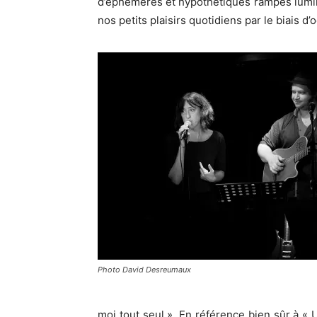
d’éphémères et hypothétiques rampes lumine
nos petits plaisirs quotidiens par le biais 
Photo David Desreumaux
moi tout seul ». En référence bien sûr à «