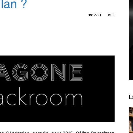
lan ?
2221
0
L