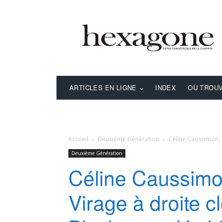
ARTICLES EN LIGNE
INDEX
OÙ TROUV
Accueil
Deuxième Génération
Céline Caussimon, N
Deuxième Génération
Céline Caussimo
Virage à droite c