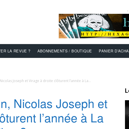
-
ER LA REVUE ?
ABONNEMENTS / BOUTIQUE
PANIER D’ACHA
icolas Joseph et Virage à droite clôturent l’année à La...
L
n, Nicolas Joseph et
lôturent l’année à La