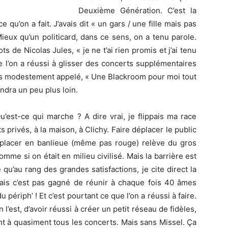
Deuxième Génération. C’est la
e qu’on a fait. J’avais dit « un gars / une fille mais pas
Mieux qu’un politicard, dans ce sens, on a tenu parole.
s de Nicolas Jules, « je ne t’ai rien promis et j’ai tenu
e l’on a réussi à glisser des concerts supplémentaires
très modestement appelé, « Une Blackroom pour moi tout
endra un peu plus loin.
est-ce qui marche ? A dire vrai, je flippais ma race
s privés, à la maison, à Clichy. Faire déplacer le public
 déplacer en banlieue (même pas rouge) relève du gros
comme si on était en milieu civilisé. Mais la barrière est
u’au rang des grandes satisfactions, je cite direct la
 mais c’est pas gagné de réunir à chaque fois 40 âmes
 périph’ ! Et c’est pourtant ce que l’on a réussi à faire.
 l’est, d’avoir réussi à créer un petit réseau de fidèles,
nt à quasiment tous les concerts. Mais sans Missel. Ça