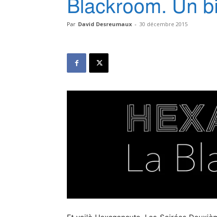
Blackroom. Un bi
Par
David Desreumaux
-
30 décembre 2015