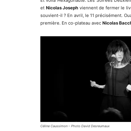
Et voilà Hexagonaute. Les Soirées Deuxièm
et
Nicolas Joseph
viennent de fermer le liv
souvient-il ? En avril, le 11 précisément. Oua
première. En co-plateau avec
Nicolas Bacc
Céline Caussimon – Photo David Desreumaux