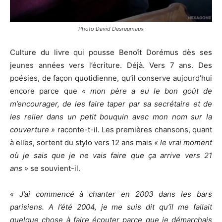
Photo David Desreumaux
Culture du livre qui pousse Benoît Dorémus dès ses
jeunes années vers l’écriture. Déjà. Vers 7 ans. Des
poésies, de façon quotidienne, qu’il conserve aujourd’hui
encore parce que
« mon père a eu le bon goût de
m’encourager, de les faire taper par sa secrétaire et de
les relier dans un petit bouquin avec mon nom sur la
couverture »
raconte-t-il. Les premières chansons, quant
à elles, sortent du stylo vers 12 ans mais
« le vrai moment
où je sais que je ne vais faire que ça arrive vers 21
ans »
se souvient-il.
« J’ai commencé à chanter en 2003 dans les bars
parisiens. A l’été 2004, je me suis dit qu’il me fallait
quelque chose à faire écouter parce que je démarchais