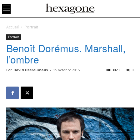
Accueil
Portrait
Portrait
Benoît Dorémus. Marshall,
l’ombre
Par
David Desreumaux
-
15 octobre 2015
3023
0