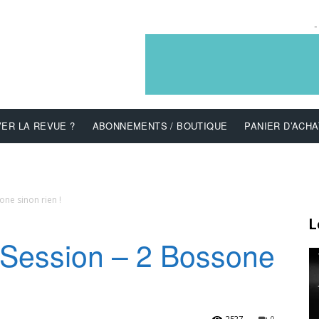
-
ER LA REVUE ?
ABONNEMENTS / BOUTIQUE
PANIER D’ACHA
one sinon rien !
L
 Session – 2 Bossone
2527
0