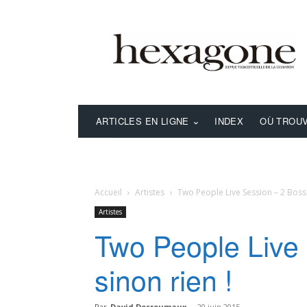
ARTICLES EN LIGNE
INDEX
OÙ TROUV
Accueil
Artistes
Two People Live Session – 2 Boss
Artistes
Two People Live
sinon rien !
Par
David Desreumaux
-
20 juin 2015