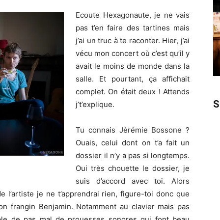
Ecoute Hexagonaute, je ne vais
pas t’en faire des tartines mais
j’ai un truc à te raconter. Hier, j’ai
vécu mon concert où c’est qu’il y
avait le moins de monde dans la
salle. Et pourtant, ça affichait
complet. On était deux ! Attends
S
j’t’explique.
Tu connais Jérémie Bossone ?
Ouais, celui dont on t’a fait un
dossier il n’y a pas si longtemps.
Oui très chouette le dossier, je
suis d’accord avec toi. Alors
 de l’artiste je ne t’apprendrai rien, figure-toi donc que
n frangin Benjamin. Notamment au clavier mais pas
ble de pas mal de prouesses sonores qui font beau