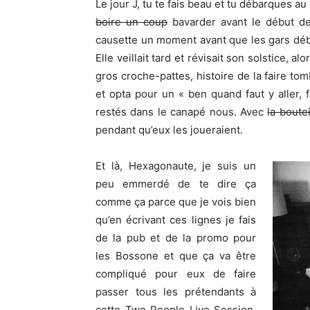
Le jour J, tu te fais beau et tu débarques au 
boire un coup
bavarder avant le début de
causette un moment avant que les gars débu
Elle veillait tard et révisait son solstice, a
gros croche-pattes, histoire de la faire to
et opta pour un « ben quand faut y aller, fa
restés dans le canapé nous. Avec
la boutei
pendant qu’eux les joueraient.
Et là, Hexagonaute, je suis un
peu emmerdé de te dire ça
comme ça parce que je vois bien
qu’en écrivant ces lignes je fais
de la pub et de la promo pour
les Bossone et que ça va être
compliqué pour eux de faire
passer tous les prétendants à
cette Two People Live Session.