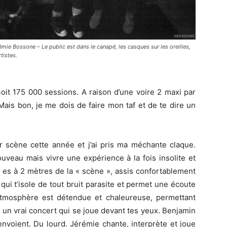
mie Bossone – Le public est dans le canapé, les casques sur les oreilles,
tistes.
Soit 175 000 sessions. A raison d’une voire 2 maxi par
 Mais bon, je me dois de faire mon taf et de te dire un
sur scène cette année et j’ai pris ma méchante claque.
ouveau mais vivre une expérience à la fois insolite et
Tu es à 2 mètres de la « scène », assis confortablement
qui t’isole de tout bruit parasite et permet une écoute
l’atmosphère est détendue et chaleureuse, permettant
un vrai concert qui se joue devant tes yeux. Benjamin
nvoient. Du lourd. Jérémie chante, interprète et joue