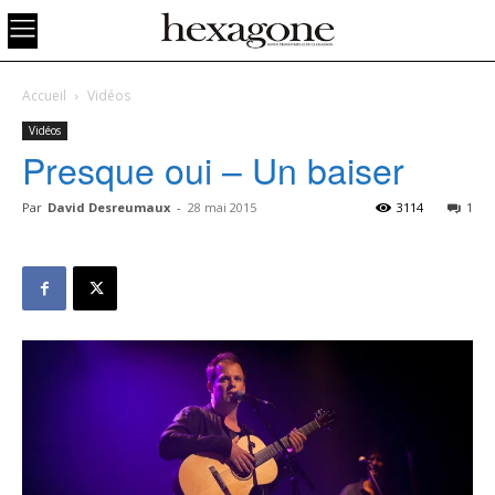
Accueil
Vidéos
Vidéos
Presque oui – Un baiser
Par
David Desreumaux
-
28 mai 2015
3114
1